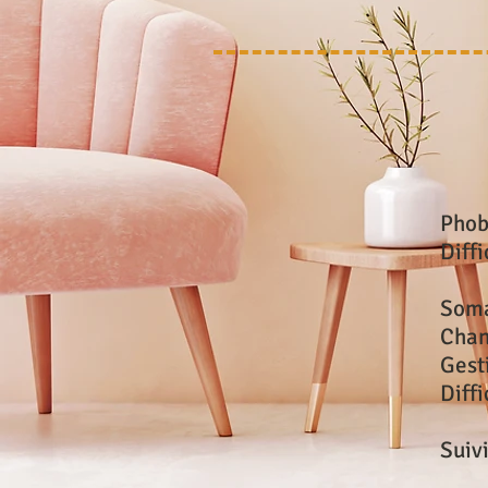
Phob
Diff
Soma
Chan
Gest
Diffi
Suiv