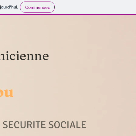
jourd'hui.
Commencez
nicienne
ou
 SECURITE SOCIALE