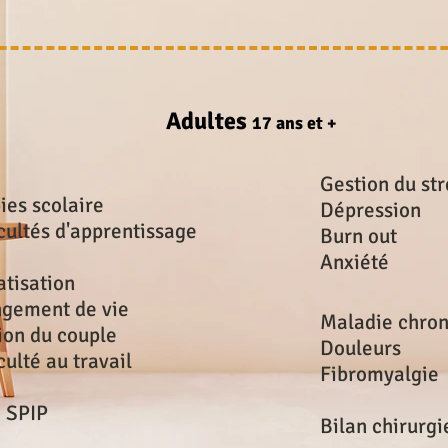
Adultes
17 ans et +
Gestion du str
ies scolaire
Dépression
icultés d'apprentissage
Burn out
Anxiété
tisation
gement de vie
Maladie chro
ion du couple
Douleurs
culté au travail
Fibromyalgie
i SPIP
Bilan chirurgi