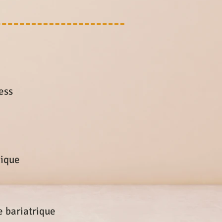
ess
nique
e bariatrique